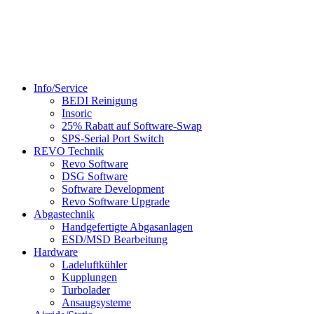
+49 1590 1108385
info@cz-performance.com
Info/Service
BEDI Reinigung
Insoric
25% Rabatt auf Software-Swap
SPS-Serial Port Switch
REVO Technik
Revo Software
DSG Software
Software Development
Revo Software Upgrade
Abgastechnik
Handgefertigte Abgasanlagen
ESD/MSD Bearbeitung
Hardware
Ladeluftkühler
Kupplungen
Turbolader
Ansaugsysteme