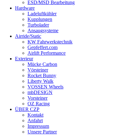
ESD/MSD Bearbeitung
Hardware
Ladeluftkühler
Kupplungen
Turbolader
Ansaugsysteme
Airride/Static
KW Fahrwerkstechnik
Gepfeffert.com
Airlift Performance
Exterieur
Mücke Carbon
Vörsteiner
Rocket Bunny
Liberty Walk
VOSSEN Wheels
mbDESIGN
Vorsteiner
OZ Racing
ÜBER CZP
Kontakt
Anfahrt
Impressum
Unsere Partner