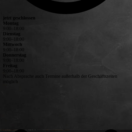
jetzt geschlossen
Montag
9
:
00
–
18
:
00
Dienstag
9
:
00
–
18
:
00
Mittwoch
9
:
00
–
18
:
00
Donnerstag
9
:
00
–
18
:
00
Freitag
9
:
00
–
18
:
00
Nach Absprache auch Termine außerhalb der Geschäftszeiten
möglich