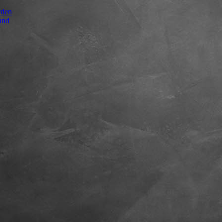
rden
und