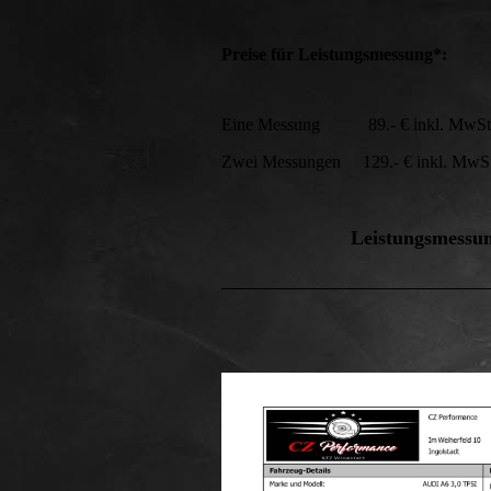
Preise für Leistungsmessung*:
Eine Messung 89.- € inkl. MwSt
Zwei Messungen 129.- € inkl. MwSt.
Leistungsmessun