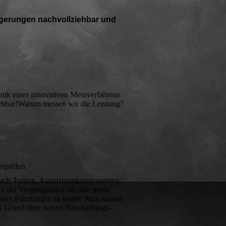
eigerungen nachvollziehbar und
ank eines innovativen Messverfahrens
ziehbar!Warum messen wir die Leistung?
erprüfen
Durch Tuning, Ausrüstungkomponenten,
in der Vergangenheit oft eine große
eines Fahrzeuges zu testen. Man konnte
uf Grund ihrer hohen Anschaffungs-