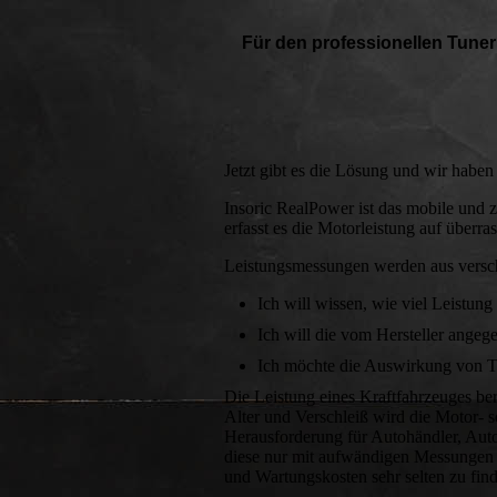
Für den professionellen Tuner
Jetzt gibt es die Lösung und wir haben 
Insoric RealPower ist das mobile und
erfasst es die Motorleistung auf über
Leistungsmessungen werden aus versc
Ich will wissen, wie viel Leistung
Ich will die vom Hersteller angeg
Ich möchte die Auswirkung von Tu
Die Leistung eines Kraftfahrzeuges b
Alter und Verschleiß wird die Motor- s
Herausforderung für Autohändler, Auto
diese nur mit aufwändigen Messungen a
und Wartungskosten sehr selten zu find