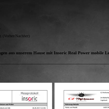
.
 (Vorher/Nachher)
gen aus unserem Hause mit Insoric Real Power mobile L