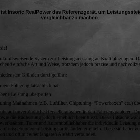
 ist Insoric RealPower das Referenzgerät, um Leistungsst
vergleichbar zu machen.
sie!
 zukunftsweisende System zur Leistungsmessung an Kraftfahrzeugen. D
raschend einfache Art und Weise, trotzdem jedoch präzise und nachvoll
hiedensten Gründen durchgeführt:
 mein Fahrzeug tatsächlich hat
ebene Leistung überprüfen
ning Maßnahmen (z.B. Luftfilter, Chiptuning, “Powerboxen” etc.) üb
eruht auf unverbindliche Herstellerangaben in den Fahrzeugpapieren. 
owie die Radleistung jedoch erheblich beeinflusst. Diese Tatsache war 
werkstätten, Tuner und Automobilliebhaber die individuelle Leistung 
uf ortsgebundenen Leistungsprüfständen ermitteln. Diese sind aber a
en und oft mit einer längeren Anfahrt verbunden.